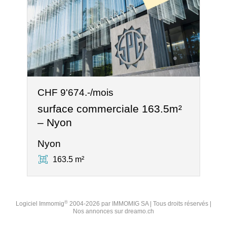
CHF 9'674.-/mois
surface commerciale 163.5m²
– Nyon
Nyon
163.5 m²
®
Logiciel Immomig
2004-2026 par IMMOMIG SA | Tous droits réservés |
Nos annonces sur
dreamo.ch