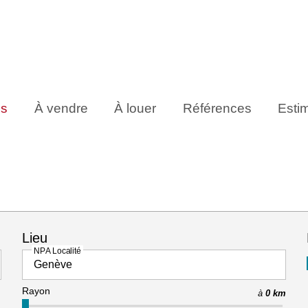
ns
À vendre
À louer
Références
Esti
Lieu
NPA Localité
Rayon
à
0 km