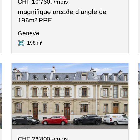
CHF 10'760.-/mois
magnifique arcade d’angle de
196m² PPE
Genève
196 m²
CHF 28'800.-/mois