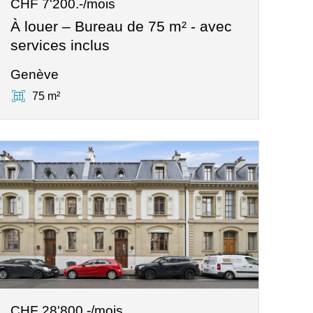
CHF 7'200.-/mois
À louer – Bureau de 75 m² - avec
services inclus
Genève
75 m²
CHF 28'800.-/mois