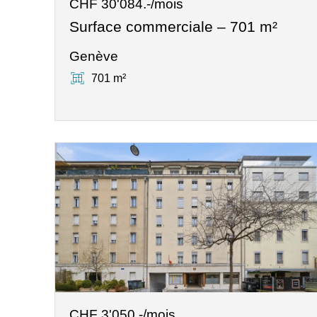
CHF 30'084.-/mois
Surface commerciale – 701 m²
Genève
701 m²
CHF 3'050.-/mois