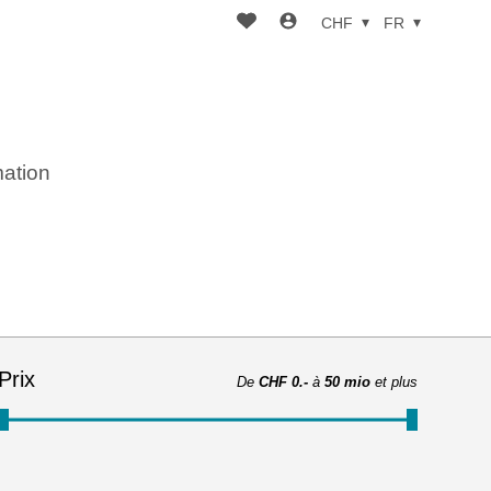
CHF
FR
mation
Prix
De
CHF 0.-
à
50 mio
et plus