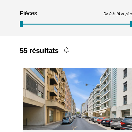
Pièces
De
0
à
10
et plu
55
résultats