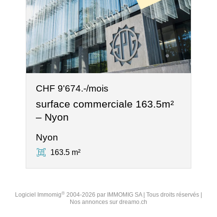
CHF 9'674.-/mois
surface commerciale 163.5m²
– Nyon
Nyon
163.5 m²
®
Logiciel Immomig
2004-2026 par IMMOMIG SA | Tous droits réservés |
Nos annonces sur
dreamo.ch