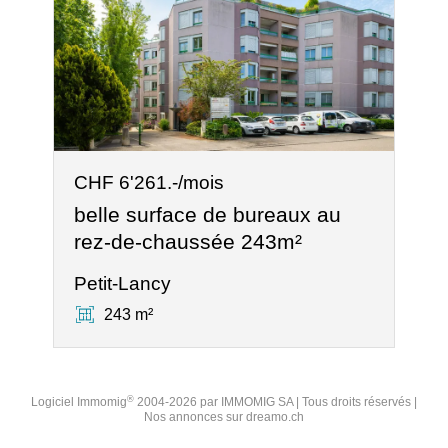
CHF 6'261.-/mois
belle surface de bureaux au
rez-de-chaussée 243m²
Petit-Lancy
243 m²
®
Logiciel Immomig
2004-2026 par IMMOMIG SA | Tous droits réservés |
Nos annonces sur
dreamo.ch