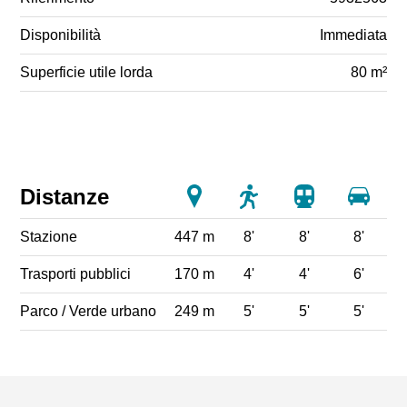
Disponibilità
Immediata
Superficie utile lorda
80 m²
Distanze
Stazione
447 m
8'
8'
8'
Trasporti pubblici
170 m
4'
4'
6'
Parco / Verde urbano
249 m
5'
5'
5'