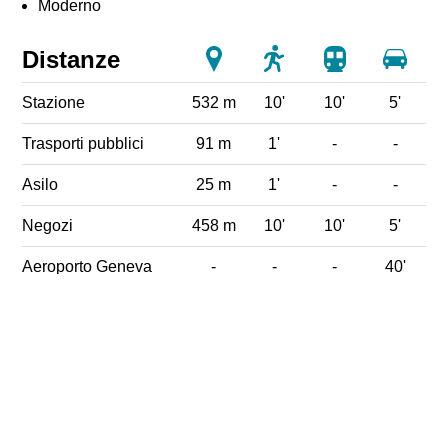
Moderno
Distanze
Stazione
532 m
10'
10'
5'
Trasporti pubblici
91 m
1'
-
-
Asilo
25 m
1'
-
-
Negozi
458 m
10'
10'
5'
Aeroporto Geneva
-
-
-
40'
(GVA)
Posta
510 m
9'
-
3'
Ristoranti
329 m
5'
-
2'