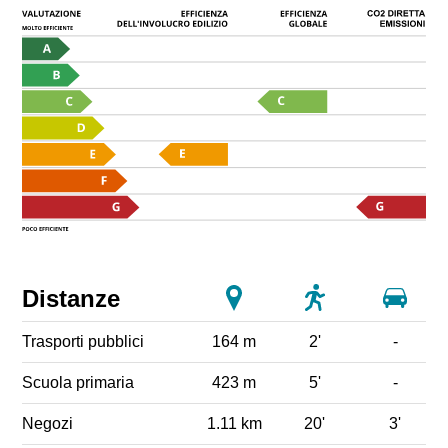
Distanze
Trasporti pubblici
164 m
2'
-
Scuola primaria
423 m
5'
-
Negozi
1.11 km
20'
3'