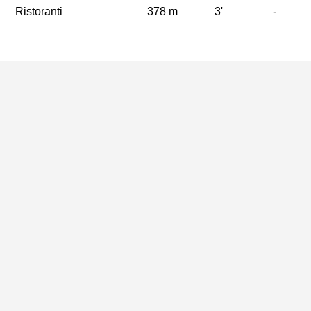
Ristoranti
378 m
3'
-