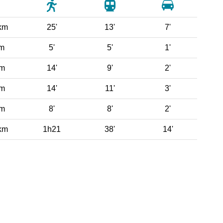
km
25'
13'
7'
 m
5'
5'
1'
 m
14'
9'
2'
 m
14'
11'
3'
 m
8'
8'
2'
km
1h21
38'
14'