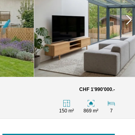
CHF 1'990'000.-
150 m²
869 m²
7