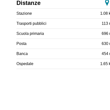
Distanze
Stazione
1.08 
Trasporti pubblici
113
Scuola primaria
696
Posta
630
Banca
454
Ospedale
1.65 